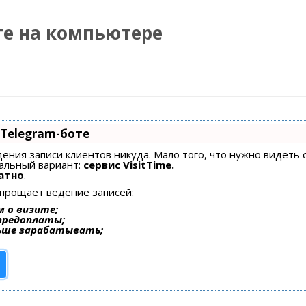
те на компьютере
Перейти к содержимому
 Telegram-боте
едения записи клиентов никуда. Мало того, что нужно видеть 
альный вариант:
сервис VisitTime.
атно
.
упрощает ведение записей:
 о визите;
 предоплаты;
ьше зарабатывать;