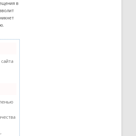
мещения в
зволит
никнет
ю.
 сайта
епенью
ачества
,