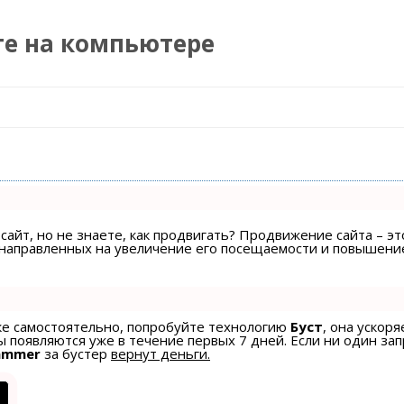
те на компьютере
Перейти к содержимому
сайт, но не знаете, как продвигать? Продвижение сайта – эт
, направленных на увеличение его посещаемости и повышени
ске самостоятельно, попробуйте технологию
Буст
, она ускоря
 появляются уже в течение первых 7 дней. Если ни один зап
ammer
за бустер
вернут деньги.