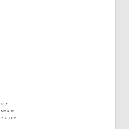
те с
о можно
ые также