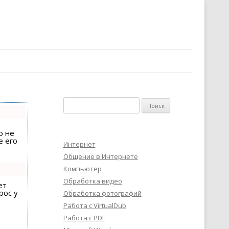
Найти:
о не
е его
Интернет
Общение в Интернете
Компьютер
Обработка видео
ет
рос у
Обработка фотографий
Работа с VirtualDub
Работа с PDF