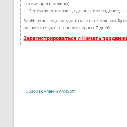
статьи, пресс-релизы).
— SeoHammer покажет, где рост или падение, а 
SeoHammer еще предоставляет технологию
Бус
появляются уже в течение первых 7 дней.
Зарегистрироваться и Начать продвиж
Навигация по записям
←
Обзор компании AmsSoft