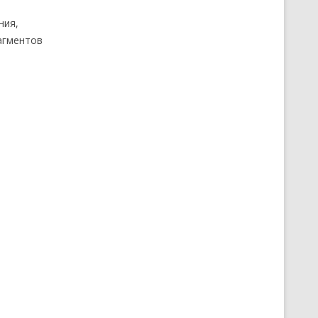
ния,
агментов