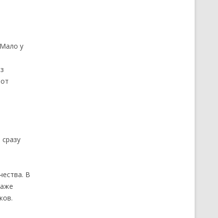
 Мало у
из
 от
 сразу
ества. В
даже
ков.