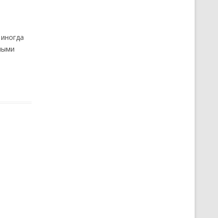
 иногда
ными