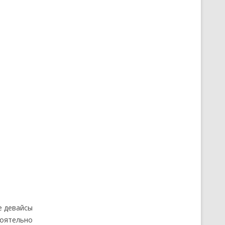
е девайсы
оятельно