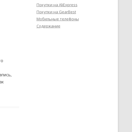
Покупки на AliExpress
Покупки на GearBest
Мобильные телефоны
Содержание
то
апись,
ак