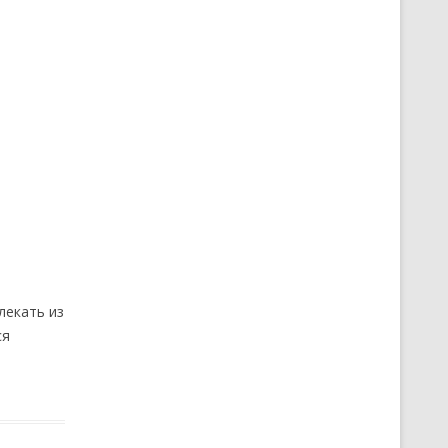
лекать из
ся