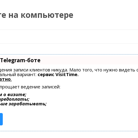
те на компьютере
Перейти к содержимому
 Telegram-боте
едения записи клиентов никуда. Мало того, что нужно видеть 
альный вариант:
сервис VisitTime.
атно
.
упрощает ведение записей:
 о визите;
 предоплаты;
ьше зарабатывать;