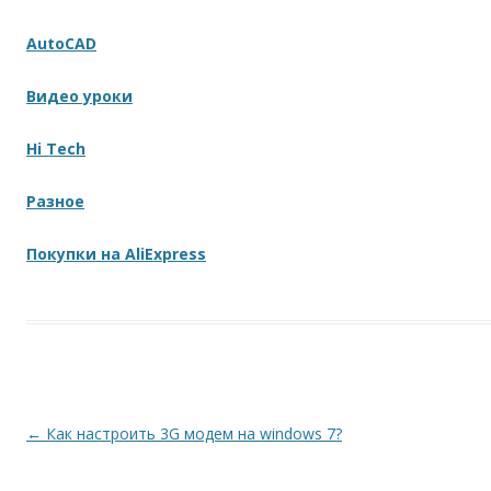
AutoCAD
Видео уроки
Hi Tech
Разное
Покупки на AliExpress
Навигация по записям
←
Как настроить 3G модем на windows 7?