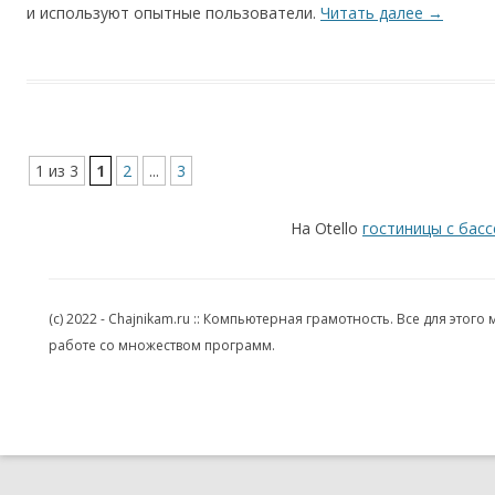
и используют опытные пользователи.
Читать далее
→
1 из 3
1
2
...
3
На Otello
гостиницы с бас
(c) 2022 - Chajnikam.ru :: Компьютерная грамотность. Все для эт
работе со множеством программ.