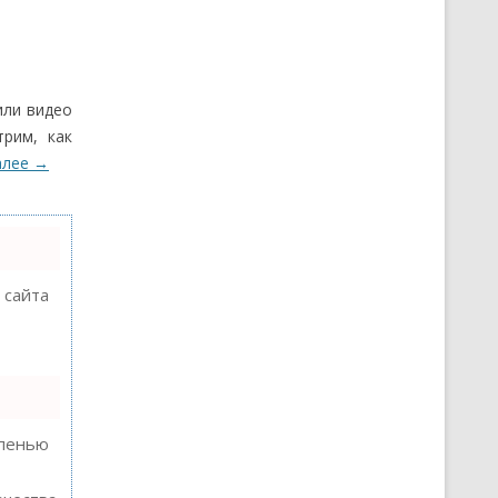
или видео
рим, как
алее
→
 сайта
епенью