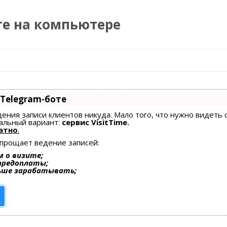
те на компьютере
Перейти к содержимому
 Telegram-боте
едения записи клиентов никуда. Мало того, что нужно видеть 
альный вариант:
сервис VisitTime.
атно
.
упрощает ведение записей:
 о визите;
 предоплаты;
ьше зарабатывать;