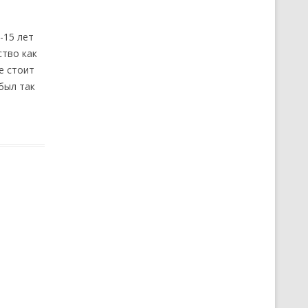
-15 лет
ство как
е стоит
был так