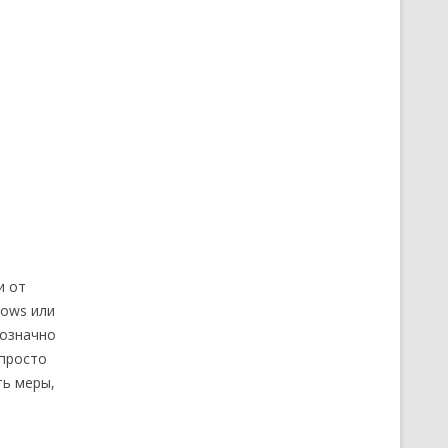
и от
dows или
нозначно
 просто
ть меры,