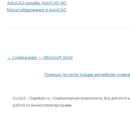
AutoCAD онлайн. AutoCAD WS
Масштабирование в AutoCAD
Навигация по записям
←
Содержание — Microsoft Excel
Помощь по регистрации английских компа
(c) 2022 - Chajnikam.ru :: Компьютерная грамотность. Все для эт
работе со множеством программ.