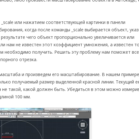
_scale или нажатием соответствующей картинки в панели
бирования, когда после команды _scale выбирается объект, ука
 результате чего объект пропорционально увеличивается или
сли нам не известен этот коэффициент умножения, а известен т
ам необходимо получить. Решить эту проблему нам поможет все
порного отрезка.
масштаба и произведем его масштабирование. В нашем примере
олько получаемый размер выделенной красной линии. Текущий е
н не такой, какой должен быть. Убедиться в этом можно измери
длиной 100 мм.