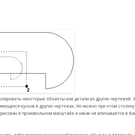
опировать некоторые объекты или детали из других чертежей. 
меющихся кусков в других чертежах. Но можно при этом столкну
рисован в произвольном масштабе и никак не вписывается в В
аново, либо произвести масштабирование объекта в Автокаде, 