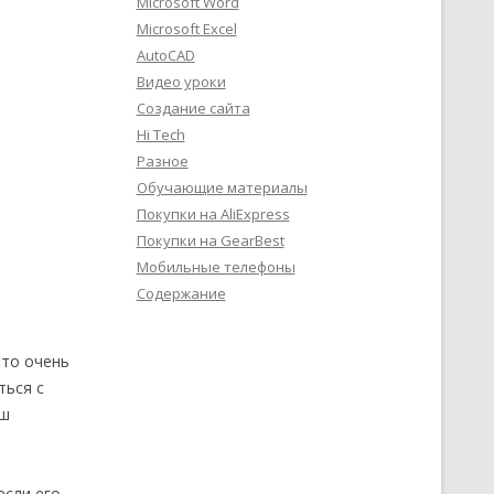
Microsoft Word
Microsoft Excel
AutoCAD
Видео уроки
Создание сайта
Hi Tech
Разное
Обучающие материалы
Покупки на AliExpress
Покупки на GearBest
Мобильные телефоны
Содержание
Это очень
ться с
аш
если его