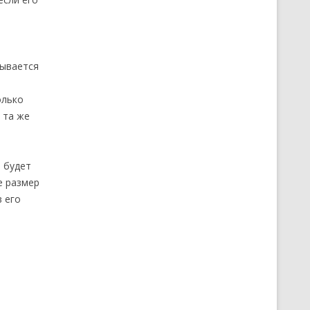
зывается
олько
 та же
 будет
е размер
в его