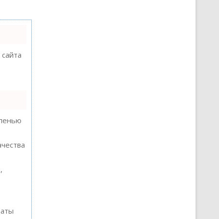
 сайта
епенью
ачества
,
таты