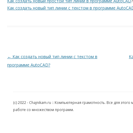
Как создать новый простой тип линии в программе AutoCAD
?
Как создать новый тип линии с текстом в программе AutoCA
Навигация по записям
←
Как создать новый тип линии с текстом в
К
программе AutoCAD?
(c) 2022 - Chajnikam.ru :: Компьютерная грамотность. Все для эт
работе со множеством программ.