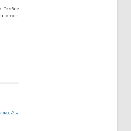
м. Особое
он может
делать?
→