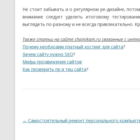
Не стоит забывать и о регулярном ре-дизайне, пото
внимание следует уделить итоговому тестировани
выглядеть по-разному и не всегда привлекательно. Кр
Также статьи на сайте chajnikam.ru связанные с инт
Почему необходим платный хостинг для сайта
?
Зачем сайту нужно SEO
?
Мифы продвижения сайтов
Как проверить пр и тиц сайта
?
Навигация по записям
←
Самостоятельный ремонт персонального компьют