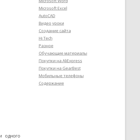
Microsoft Word
Microsoft Excel
AutoCAD
Видео уроки
Создание сайта
Hi Tech
Разное
Обучающие материалы
Покупки на AliExpress
Покупки на GearBest
Мобильные телефоны
Содержание
и одного