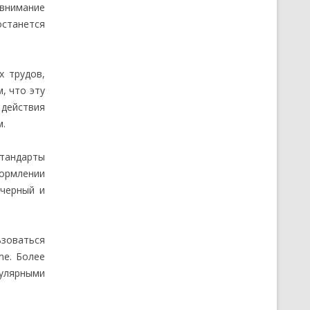
 внимание
останется
х трудов,
, что эту
 действия
м.
стандарты
формлении
 черный и
зоваться
me. Более
пулярными