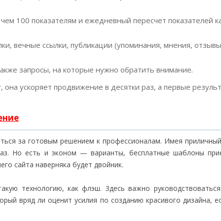
 чем 100 показателям и ежедневный пересчет показателей к
ки, вечные ссылки, публикации (упоминания, мнения, отзывы
также запросы, на которые нужно обратить внимание.
т
, она ускоряет продвижение в десятки раз, а первые резуль
ение
титься за готовым решением к профессионалам. Имея приличны
каз. Но есть и эконом — варианты, бесплатные шаблоны пр
его сайта наверняка будет двойник.
такую технологию, как флэш. Здесь важно руководствоватьс
орый вряд ли оценит усилия по созданию красивого дизайна, е