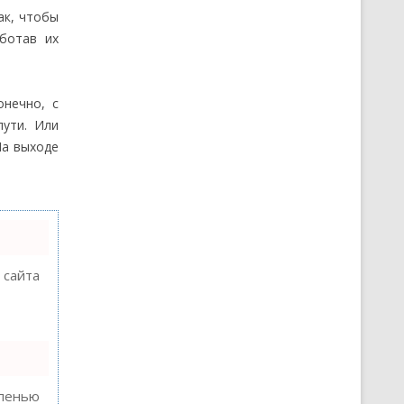
ак, чтобы
ботав их
онечно, с
пути. Или
На выходе
 сайта
епенью