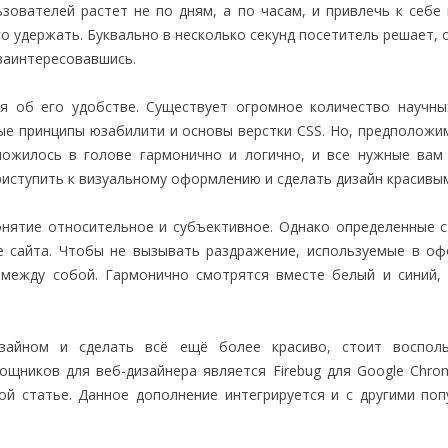
зователей растет не по дням, а по часам, и привлечь к себе
о удержать. Буквально в несколько секунд посетитель решает, 
 заинтересовавшись.
я об его удобстве. Существует огромное количество научны
е принципы юзабилити и основы верстки CSS. Но, предположим
ложилось в голове гармонично и логично, и все нужные вам
риступить к визуальному оформлению и сделать дизайн красивы
онятие относительное и субъективное. Однако определенные 
е сайта. Чтобы не вызывать раздражение, используемые в о
между собой. Гармонично смотрятся вместе белый и синий,
зайном и сделать всё ещё более красиво, стоит восполь
щников для веб-дизайнера является Firebug для Google Chro
ной статье. Данное дополнение интегрируется и с другими по