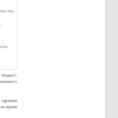
ачества
,
таты
й бюджет,
иемлемого
я здравым
сли время