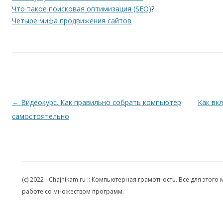
Что такое поисковая оптимизация (SEO)
?
Четыре мифа продвижения сайтов
Навигация по записям
←
Видеокурс. Как правильно собрать компьютер
Как вк
самостоятельно
(c) 2022 - Chajnikam.ru :: Компьютерная грамотность. Все для эт
работе со множеством программ.