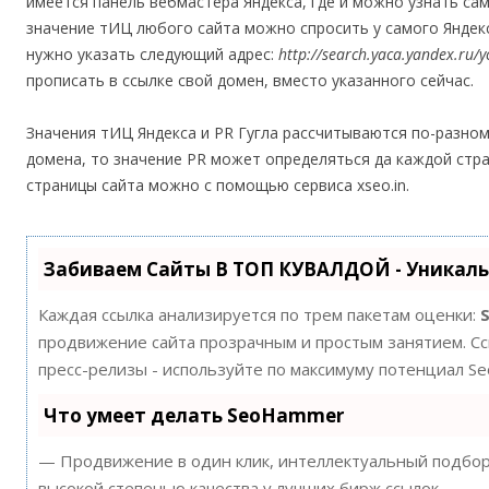
имеется панель вебмастера Яндекса, где и можно узнать са
значение тИЦ любого сайта можно спросить у самого Яндекс
нужно указать следующий адрес:
http://search.yaca.yandex.ru/y
прописать в ссылке свой домен, вместо указанного сейчас.
Значения тИЦ Яндекса и PR Гугла рассчитываются по-разном
домена, то значение PR может определяться да каждой стр
страницы сайта можно с помощью сервиса xseo.in.
Забиваем Сайты В ТОП КУВАЛДОЙ - Уникал
Каждая ссылка анализируется по трем пакетам оценки:
продвижение сайта прозрачным и простым занятием. Ссы
пресс-релизы - используйте по максимуму потенциал S
Что умеет делать SeoHammer
— Продвижение в один клик, интеллектуальный подбор 
высокой степенью качества у лучших бирж ссылок.