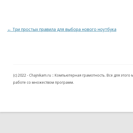
Навигация по записям
←
Три простых правила для выбора нового ноутбука
(c) 2022 - Chajnikam.ru :: Компьютерная грамотность. Все для эт
работе со множеством программ.