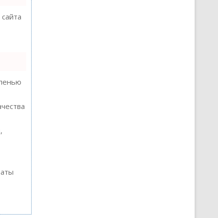
 сайта
епенью
ачества
,
таты