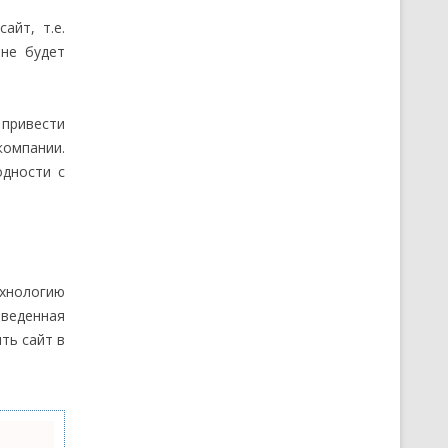
айт, т.е.
не будет
привести
омпании.
одности с
ехнологию
оведенная
ть сайт в