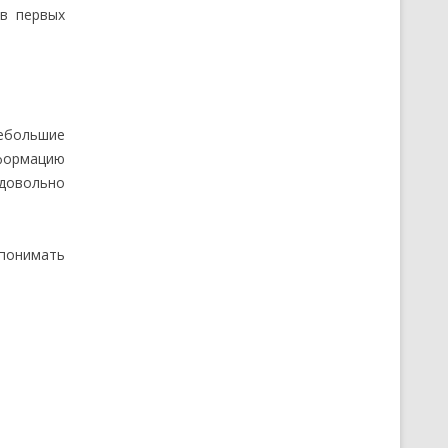
в первых
небольшие
нформацию
 довольно
 понимать