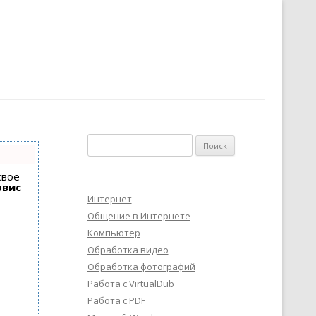
Найти:
свое
рвис
Интернет
Общение в Интернете
Компьютер
Обработка видео
Обработка фотографий
Работа с VirtualDub
Работа с PDF