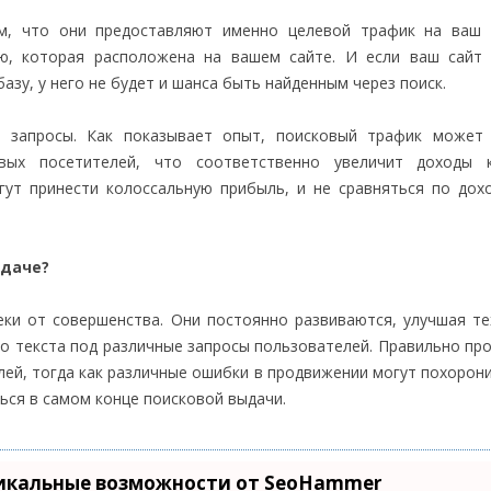
м, что они предоставляют именно целевой трафик на ваш с
ю, которая расположена на вашем сайте. И если ваш сайт 
азу, у него не будет и шанса быть найденным через поиск.
 запросы. Как показывает опыт, поисковый трафик может 
евых посетителей, что соответственно увеличит доходы к
гут принести колоссальную прибыль, и не сравняться по дох
ыдаче?
еки от совершенства. Они постоянно развиваются, улучшая т
о текста под различные запросы пользователей. Правильно пр
ей, тогда как различные ошибки в продвижении могут похорони
ться в самом конце поисковой выдачи.
икальные возможности от SeoHammer