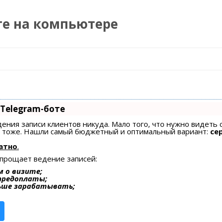
те на компьютере
Перейти к содержимому
 Telegram-боте
едения записи клиентов никуда. Мало того, что нужно видеть 
ах тоже. Нашли самый бюджетный и оптимальный вариант:
се
атно
.
упрощает ведение записей:
 о визите;
 предоплаты;
ьше зарабатывать;