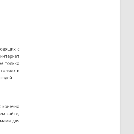
ходящих с
 интернет
не только
 только в
людей.
с конечно
ем сайте,
емами для