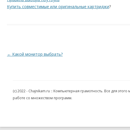
Купить совместимые или оригинальные картриджи
?
Навигация по записям
←
Какой монитор выбрать?
(c) 2022 - Chajnikam.ru :: Компьютерная грамотность. Все для эт
работе со множеством программ.