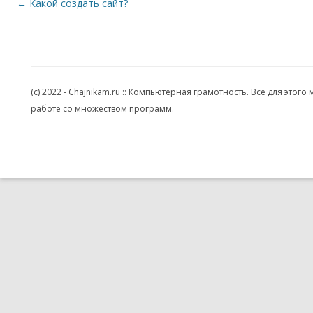
Навигация по записям
←
Какой создать сайт?
(c) 2022 - Chajnikam.ru :: Компьютерная грамотность. Все для эт
работе со множеством программ.