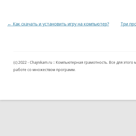
Навигация по записям
←
Как скачать и установить игру на компьютер?
Три пр
(c) 2022 - Chajnikam.ru :: Компьютерная грамотность. Все для эт
работе со множеством программ.