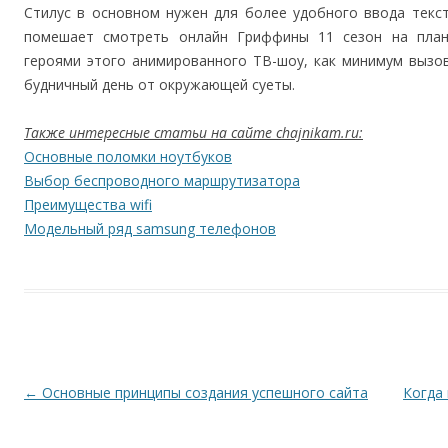
Стилус в основном нужен для более удобного ввода текст
помешает смотреть онлайн Гриффины 11 сезон на план
героями этого анимированного ТВ-шоу, как минимум вызов
будничный день от окружающей суеты.
Также интересные статьи на сайте chajnikam.ru:
Основные поломки ноутбуков
Выбор беспроводного маршрутизатора
Преимущества wifi
Модельный ряд samsung телефонов
Навигация по записям
←
Основные принципы создания успешного сайта
Когда