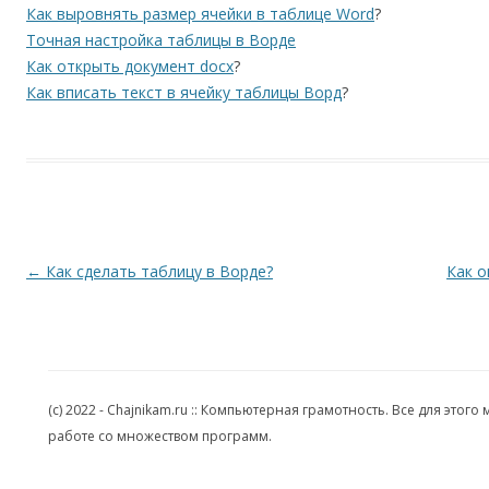
Как выровнять размер ячейки в таблице Word
?
Точная настройка таблицы в Ворде
Как открыть документ docx
?
Как вписать текст в ячейку таблицы Ворд
?
Навигация по записям
←
Как сделать таблицу в Ворде?
Как о
(c) 2022 - Chajnikam.ru :: Компьютерная грамотность. Все для эт
работе со множеством программ.