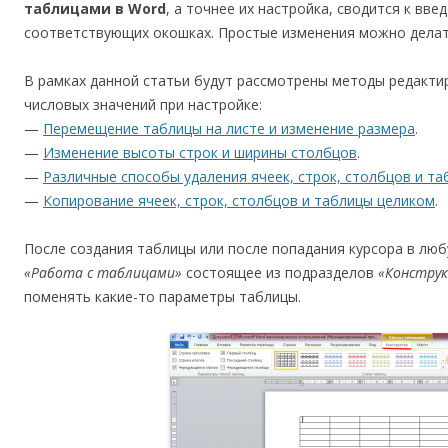
таблицами в Word
, а точнее их настройка, сводится к вв
соответствующих окошках. Простые изменения можно делат
В рамках данной статьи будут рассмотрены методы редакти
числовых значений при настройке:
—
Перемещение таблицы на листе и изменение размера
.
—
Изменение высоты строк и ширины столбцов
.
—
Различные способы удаления ячеек, строк, столбцов и т
—
Копирование ячеек, строк, столбцов и таблицы целиком
.
После создания таблицы или после попадания курсора в лю
«Работа с таблицами»
состоящее из подразделов
«Констру
поменять какие-то параметры таблицы.