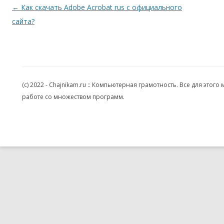
Навигация по записям
←
Как скачать Adobe Acrobat rus с официального
сайта?
(c) 2022 - Chajnikam.ru :: Компьютерная грамотность. Все для эт
работе со множеством программ.