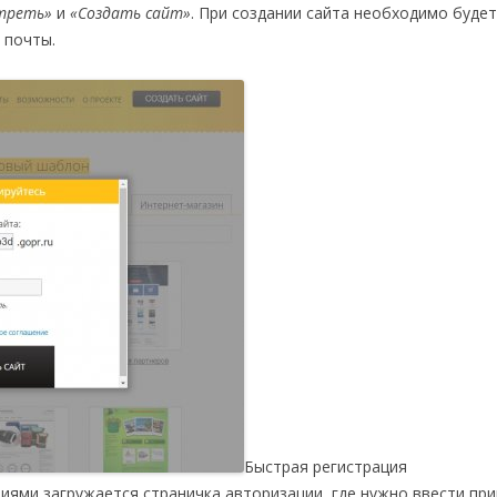
треть»
и
«Создать сайт»
. При создании сайта необходимо буде
 почты.
Быстрая регистрация
циями загружается страничка авторизации, где нужно ввести п