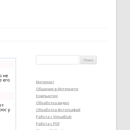
Найти:
о не
е его
Интернет
Общение в Интернете
Компьютер
Обработка видео
ет
рос у
Обработка фотографий
Работа с VirtualDub
Работа с PDF