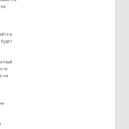
тея
айта в
 будет
латный
ости
о на
 не
В