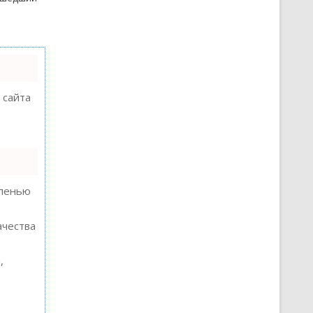
 сайта
епенью
ачества
,