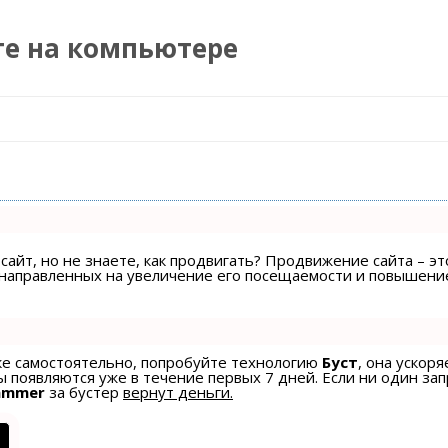
те на компьютере
Перейти к содержимому
сайт, но не знаете, как продвигать? Продвижение сайта – эт
, направленных на увеличение его посещаемости и повышени
ске самостоятельно, попробуйте технологию
Буст
, она ускоря
 появляются уже в течение первых 7 дней. Если ни один зап
ammer
за бустер
вернут деньги.