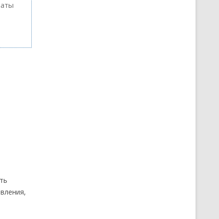
таты
ть
авления,