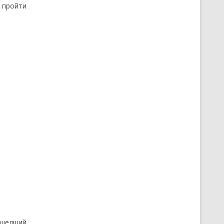
т пройти
ришедший