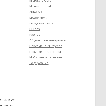
Microsoft Word
Microsoft Excel
AutoCAD
Видео уроки
Создание сайта
Hi Tech
Разное
Обучающие материалы
Покупки на AliExpress
Покупки на GearBest
Мобильные телефоны
Содержание
ании и ее
нимаются