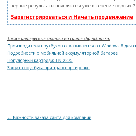
первые результаты появляются уже в течение первых 7
Зарегистрироваться и Начать продвижение
Также интересные статьи на сайте chajnikam.ru:
Производители ноутбуков отказываются от Windows 8 для 
Подробности о мобильной аккумуляторной батарее
Популярный картридж TN-2275
Защита ноутбука при транспортировке
Навигация по записям
←
Важность заказа сайта для компании