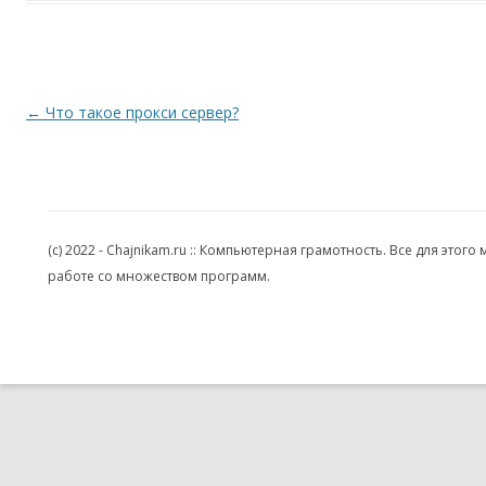
Навигация по записям
←
Что такое прокси сервер?
(c) 2022 - Chajnikam.ru :: Компьютерная грамотность. Все для эт
работе со множеством программ.