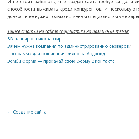
И не стоит забывать, что создав сайт, требуется дальн
способности выживать среди конкурентов. И поскольку эт
доверять ее нужно только истинным специалистам уже заре
Также статьи на сайте chajnikam.ru на различные темы:
3D планировщик квартир
Зачем нужна компания по администрированию серверов
?
Программа для склеивания видео на Андроид
Зомби ферма — прокачай свою ферму ВКонтакте
Навигация по записям
←
Создание сайта