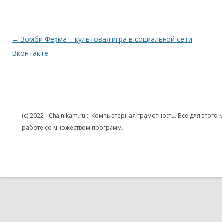
Навигация по записям
←
Зомби Ферма – культовая игра в социальной сети
Вконтакте
(c) 2022 - Chajnikam.ru :: Компьютерная грамотность. Все для эт
работе со множеством программ.