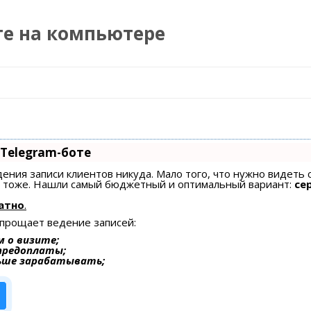
те на компьютере
Перейти к содержимому
 Telegram-боте
едения записи клиентов никуда. Мало того, что нужно видеть 
ах тоже. Нашли самый бюджетный и оптимальный вариант:
се
атно
.
упрощает ведение записей:
 о визите;
 предоплаты;
ьше зарабатывать;