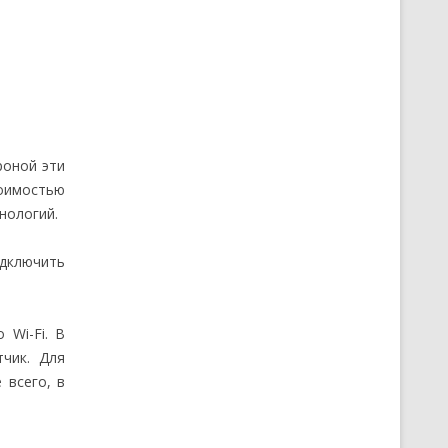
роной эти
тоимостью
нологий.
одключить
 Wi-Fi. В
тчик. Для
 всего, в