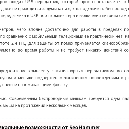
ров входит USB передатчик, который просто вставляется в
 даже не приходится задумываться, как подключить беспровод
и передатчика в USB порт компьютера и включения питания сам
метров, чего вполне достаточно для работы в пределах по
по сравнению с мобильными телефонами ее практически нет. Р
тоте 2,4 ГГц. Для защиты от помех применяется скачкообраз
заметно во время работы и не требует никаких действий с
редпочтение комплекту с миниатюрным передатчиком, котор
орпусом и меньше подвержен механическим повреждениям в р
ми, внешне напоминающими флешку.
ния. Современным беспроводным мышкам требуется одна пал
ь мыши на протяжении нескольких месяцев.
икальные возможности от SeoHammer