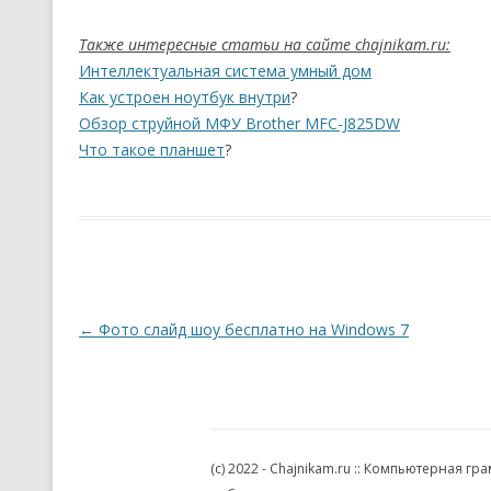
Также интересные статьи на сайте chajnikam.ru:
Интеллектуальная система умный дом
Как устроен ноутбук внутри
?
Обзор струйной МФУ Brother MFC-J825DW
Что такое планшет
?
Навигация по записям
←
Фото слайд шоу бесплатно на Windows 7
(c) 2022 - Chajnikam.ru :: Компьютерная 