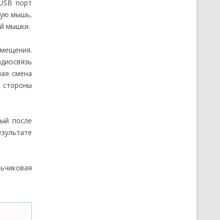
 USB порт
ную мышь,
ой мышки.
мещения.
адиосвязь
ная смена
о стороны
ый после
езультате
ьчиковая