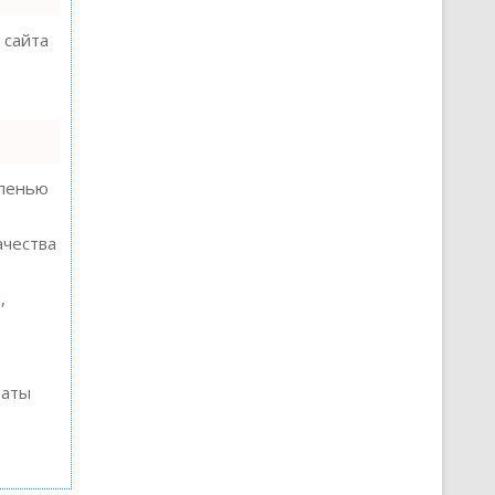
 сайта
епенью
ачества
,
таты