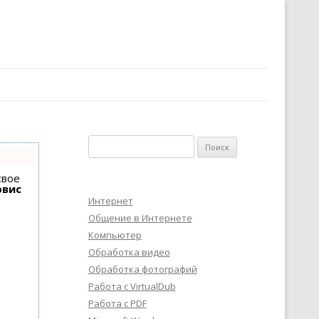
Найти:
свое
рвис
Интернет
Общение в Интернете
Компьютер
Обработка видео
Обработка фотографий
Работа с VirtualDub
Работа с PDF