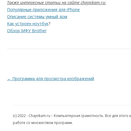
Также интересные статьи на сайте chajnikam.ru:
Популярные приложения для iPhone
Описание системы умный дом
Как устроен ноутбук
?
Обзор МФУ Brother
Навигация по записям
←
Программа для просмотра изображений
(c) 2022 - Chajnikam.ru :: Компьютерная грамотность. Все для эт
работе со множеством программ.