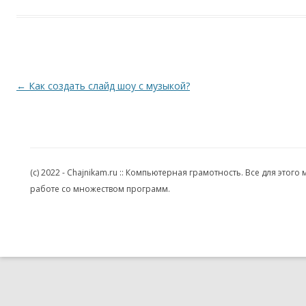
Навигация по записям
←
Как создать слайд шоу с музыкой?
(c) 2022 - Chajnikam.ru :: Компьютерная грамотность. Все для эт
работе со множеством программ.