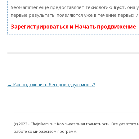
SeoHammer еще предоставляет технологию
Буст
, она 
первые результаты появляются уже в течение первых 7
Зарегистрироваться и Начать продвижение
Навигация по записям
←
Как подключить беспроводную мышь?
(c) 2022 - Chajnikam.ru :: Компьютерная грамотность. Все для эт
работе со множеством программ.