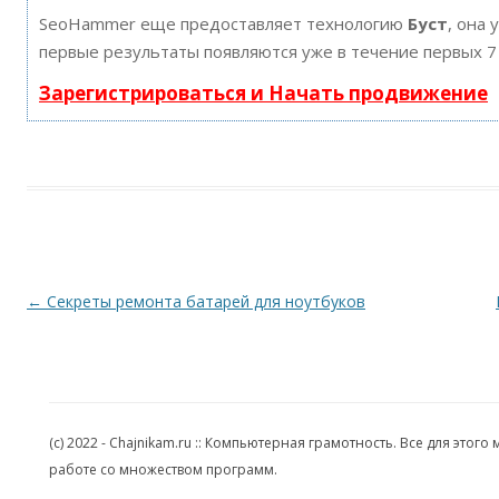
SeoHammer еще предоставляет технологию
Буст
, она 
первые результаты появляются уже в течение первых 7
Зарегистрироваться и Начать продвижение
Навигация по записям
←
Секреты ремонта батарей для ноутбуков
(c) 2022 - Chajnikam.ru :: Компьютерная грамотность. Все для эт
работе со множеством программ.