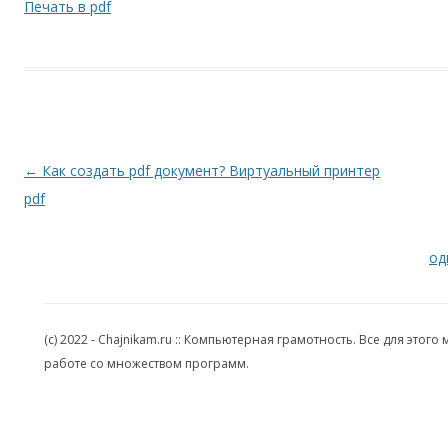
Печать в pdf
Навигация по записям
←
Как создать pdf документ? Виртуальный принтер
pdf
од
(c) 2022 - Chajnikam.ru :: Компьютерная грамотность. Все для эт
работе со множеством программ.