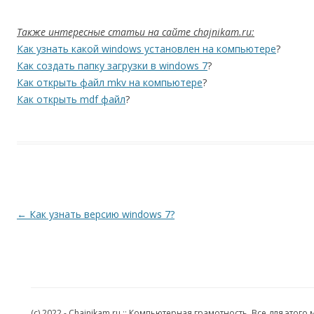
Также интересные статьи на сайте chajnikam.ru:
Как узнать какой windows установлен на компьютере
?
Как создать папку загрузки в windows 7
?
Как открыть файл mkv на компьютере
?
Как открыть mdf файл
?
Навигация по записям
←
Как узнать версию windows 7?
(c) 2022 - Chajnikam.ru :: Компьютерная грамотность. Все для эт