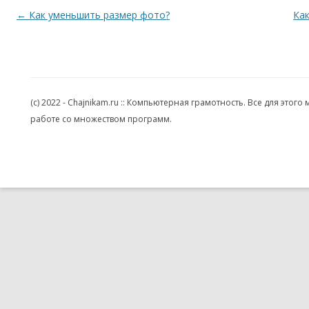
Навигация по записям
←
Как уменьшить размер фото?
Как
(c) 2022 - Chajnikam.ru :: Компьютерная грамотность. Все для эт
работе со множеством программ.