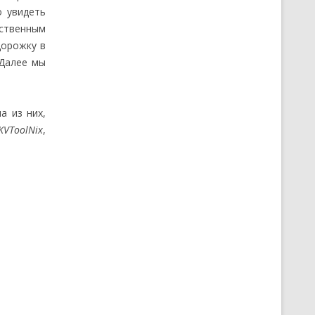
о увидеть
ественным
дорожку в
 Далее мы
а из них,
KVToolNix
,