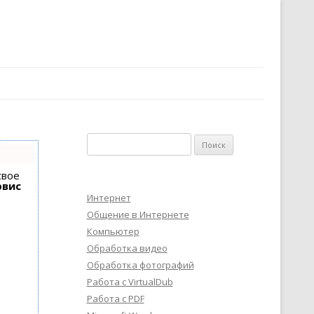
Найти:
свое
рвис
Интернет
Общение в Интернете
Компьютер
Обработка видео
Обработка фотографий
Работа с VirtualDub
Работа с PDF