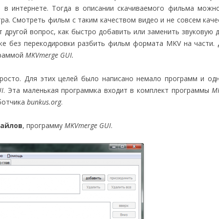
я в интернете. Тогда в описании скачиваемого фильма можн
атра. Смотреть фильм с таким качеством видео и не совсем кач
ет другой вопрос, как быстро добавить или заменить звуковую 
же без перекодировки разбить фильм формата MKV на части.
граммой
MKVmerge GUI.
осто. Для этих целей было написано немало программ и одн
I
. Эта маленькая программка входит в комплект программы
M
аботчика
bunkus.org
.
файлов
, программу
MKVmerge GUI
.