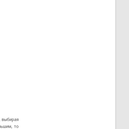
, выбирая
льшим, то