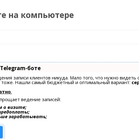
те на компьютере
Перейти к содержимому
 Telegram-боте
едения записи клиентов никуда. Мало того, что нужно видеть 
ах тоже. Нашли самый бюджетный и оптимальный вариант:
се
атно
.
упрощает ведение записей:
 о визите;
 предоплаты;
ьше зарабатывать;