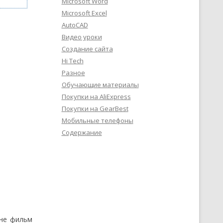
Microsoft Word
Microsoft Excel
AutoCAD
Видео уроки
Создание сайта
Hi Tech
Разное
Обучающие материалы
Покупки на AliExpress
Покупки на GearBest
Мобильные телефоны
Содержание
ане фильм