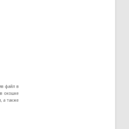
ив файл в
 в окошке
, а также