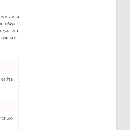
раммы или
жно будет
о фильма.
ключить,
 сайта
епенью