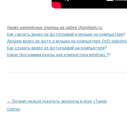
Также интересные статьи на сайте chajnikam.ru:
Как сделать видео из фотографий и музыки на компьютере
?
Делаем видео из фото и музыки на компьютере DVD slidesho
Как создать видео из фотографий на компьютере
?
Какие программы нужны для компьютера windows 7
?
Навигация по записям
←
Почему нельзя покупать аккаунты в игре «Танки
Online»