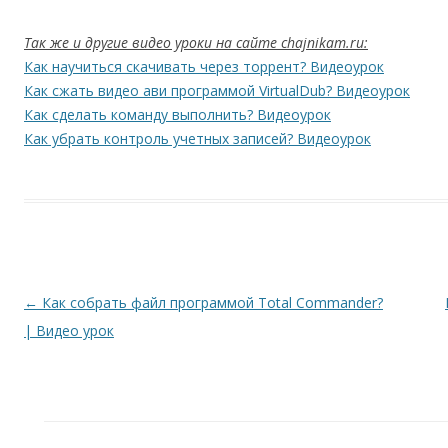
Так же и другие видео уроки на сайте chajnikam.ru:
Как научиться скачивать через торрент? Видеоурок
Как сжать видео ави программой VirtualDub? Видеоурок
Как сделать команду выполнить? Видеоурок
Как убрать контроль учетных записей? Видеоурок
Навигация по записям
←
Как собрать файл программой Total Commander?
| Видео урок