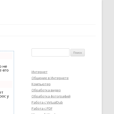
Найти:
о не
е его
Интернет
Общение в Интернете
Компьютер
Обработка видео
ет
рос у
Обработка фотографий
Работа с VirtualDub
Работа с PDF