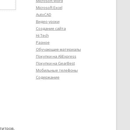
Microsoft Word
Microsoft Excel
AutoCAD
Видео уроки
Создание сайта
Hi Tech
Разное
Обучающие материалы
Покупки на AliExpress
Покупки на GearBest
Мобильные телефоны
Содержание
титров,