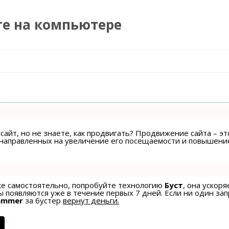
те на компьютере
Перейти к содержимому
сайт, но не знаете, как продвигать? Продвижение сайта – эт
, направленных на увеличение его посещаемости и повышени
ске самостоятельно, попробуйте технологию
Буст
, она ускоря
 появляются уже в течение первых 7 дней. Если ни один зап
ammer
за бустер
вернут деньги.