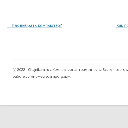
Навигация по записям
←
Как выбрать компьютер?
Как п
(c) 2022 - Chajnikam.ru :: Компьютерная грамотность. Все для эт
работе со множеством программ.