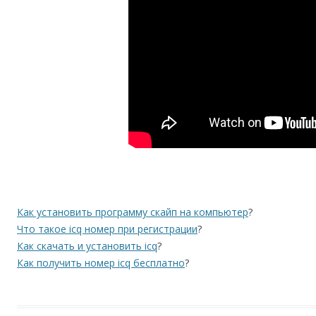
Как установить программу скайп на компьютер
?
Что такое icq номер при регистрации
?
Как скачать и установить icq
?
Как получить номер icq бесплатно
?