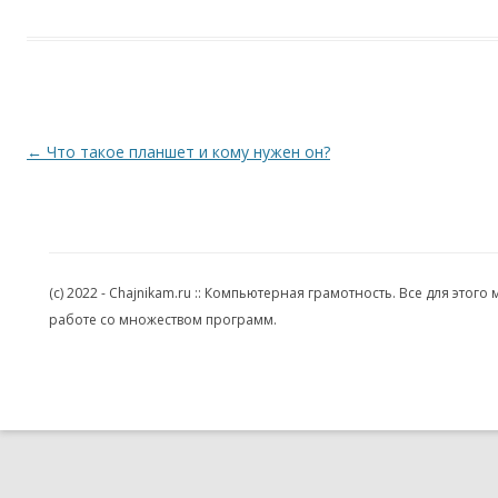
Навигация по записям
←
Что такое планшет и кому нужен он?
(c) 2022 - Chajnikam.ru :: Компьютерная грамотность. Все для эт
работе со множеством программ.