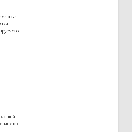
троенные
отки
лируемого
большой
ток можно