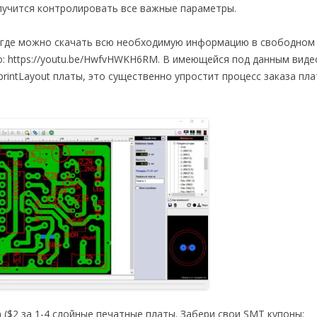
лучится контролировать все важные параметры.
, где можно скачать всю необходимую информацию в свободном 
о: https://youtu.be/HwfvHWKH6RM. В имеющейся под данным виде
intLayout платы, это существенно упростит процесс заказа пла
m ($2 за 1-4 слойные печатные платы. Забери свои SMT купоны: