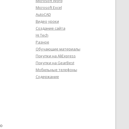
Microsoft Word
Microsoft Excel
AutoCAD
Видео уроки
Создание сайта
Hi Tech
Разное
Обучающие материалы
Покупки на AliExpress
Покупки на GearBest
Мобильные телефоны
Содержание
 о