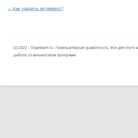
Навигация по записям
←
Как удалить антивирус?
(c) 2022 - Chajnikam.ru :: Компьютерная грамотность. Все для эт
работе со множеством программ.