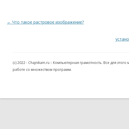
Навигация по записям
←
Что такое растровое изображение?
устано
(c) 2022 - Chajnikam.ru :: Компьютерная грамотность. Все для эт
работе со множеством программ.