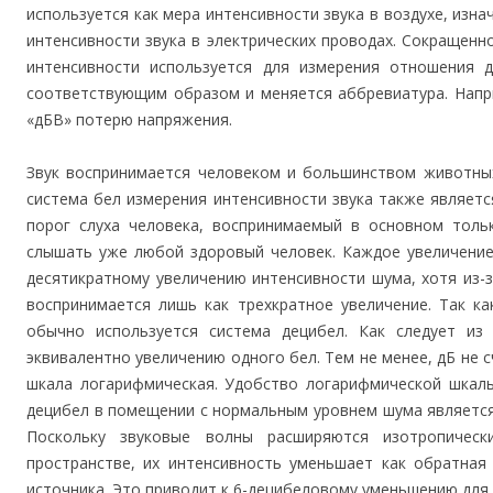
используется как мера интенсивности звука в воздухе, изн
интенсивности звука в электрических проводах. Сокращенно
интенсивности используется для измерения отношения д
соответствующим образом и меняется аббревиатура. Напр
«дБВ» потерю напряжения.
Звук воспринимается человеком и большинством животных
система бел измерения интенсивности звука также являетс
порог слуха человека, воспринимаемый в основном тол
слышать уже любой здоровый человек. Каждое увеличение
десятикратному увеличению интенсивности шума, хотя из-
воспринимается лишь как трехкратное увеличение. Так к
обычно используется система децибел. Как следует из 
эквивалентно увеличению одного бел. Тем не менее, дБ не с
шкала логарифмическая. Удобство логарифмической шкалы
децибел в помещении с нормальным уровнем шума является
Поскольку звуковые волны расширяются изотропичес
пространстве, их интенсивность уменьшает как обратная
источника. Это приводит к 6-децибеловому уменьшению для 