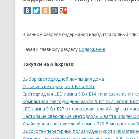
В данном разделе содержания находится полный список
Назад к главному разделу
Содержание
Покупки на AliExpress:
Выбор светодиодной лампы для дома
Отличие светодиодов 1 Вт и 3 Вт
Светодиодная LED лампа 9 Вт E14 типа свеча из интер
Компактная светодиодная лампа 9 Вт E27 Lemon Best 
LED лампа 9 Вт E27 от производителя XY-Light из мага
Настоящие сверхяркие светодиоды 3 ватта Bridgelux от
Драйвер для светодиодной лампы 220 В мощностью 5 В
Высокотемпературный полиамидный скотч из магазина
Комплект для сборки светодиодной лампы 5 Вт из мага