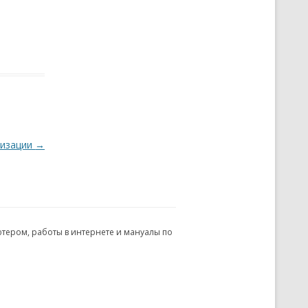
низации
→
ьютером, работы в интернете и мануалы по