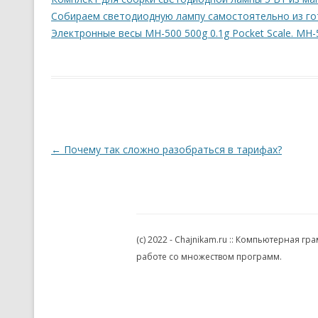
Собираем светодиодную лампу самостоятельно из гот
Электронные весы MH-500 500g 0.1g Pocket Scale. MH-
Навигация по записям
←
Почему так сложно разобраться в тарифах?
(c) 2022 - Chajnikam.ru :: Компьютерная 
работе со множеством программ.