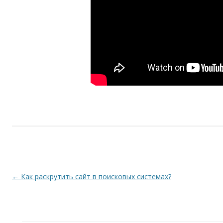
Навигация по записям
←
Как раскрутить сайт в поисковых системах?