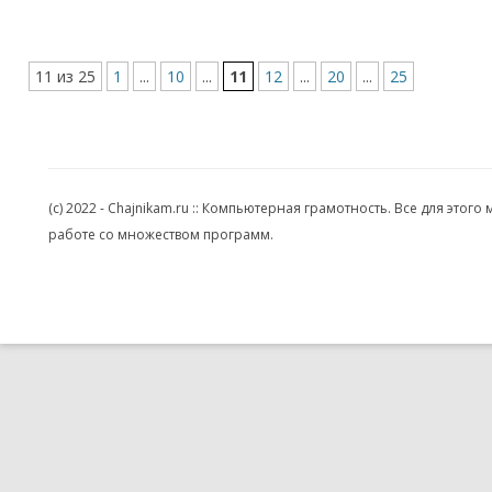
11 из 25
1
...
10
...
11
12
...
20
...
25
(c) 2022 - Chajnikam.ru :: Компьютерная грамотность. Все для эт
работе со множеством программ.