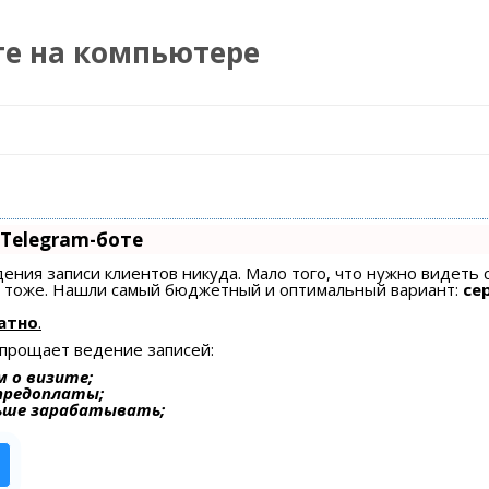
те на компьютере
Перейти к содержимому
 Telegram-боте
едения записи клиентов никуда. Мало того, что нужно видеть 
ах тоже. Нашли самый бюджетный и оптимальный вариант:
се
атно
.
упрощает ведение записей:
 о визите;
 предоплаты;
ьше зарабатывать;