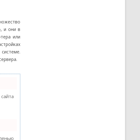
ножество
, и они в
ютера или
астройках
 системе.
сервера.
 сайта
епенью