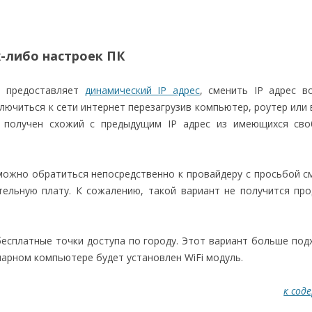
х-либо настроек ПК
р предоставляет
динамический IP адрес
, сменить IP адрес 
ключиться к сети интернет перезагрузив компьютер, роутер или
т получен схожий с предыдущим IP адрес из имеющихся сво
 можно обратиться непосредственно к провайдеру с просьбой см
тельную плату. К сожалению, такой вариант не получится пр
бесплатные точки доступа по городу. Этот вариант больше под
онарном компьютере будет установлен WiFi модуль.
к сод