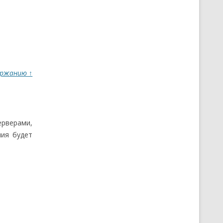
ержанию ↑
ерверами,
ния будет