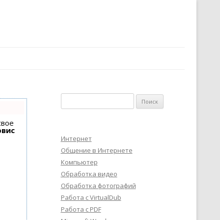
Найти:
свое
рвис
Интернет
Общение в Интернете
Компьютер
Обработка видео
Обработка фотографий
Работа с VirtualDub
Работа с PDF