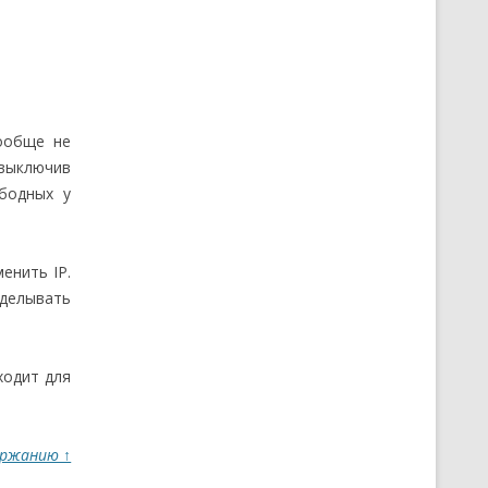
вообще не
 выключив
бодных у
енить IP.
оделывать
ходит для
ержанию ↑