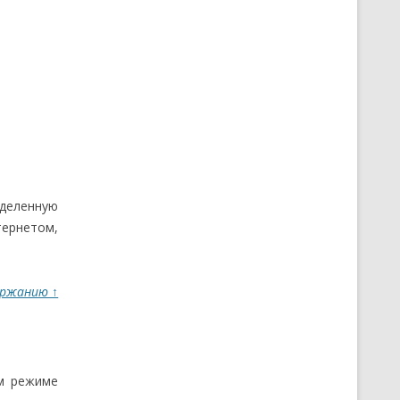
еделенную
тернетом,
ержанию ↑
ом режиме