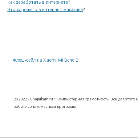
Как заработать в интернете
?
Что хорошего в интернет-магазине
?
Навигация по записям
←
Флеш-сейл на Xiaomi Mi Band 2
(c) 2022 - Chajnikam.ru :: Компьютерная грамотность. Все для эт
работе со множеством программ.