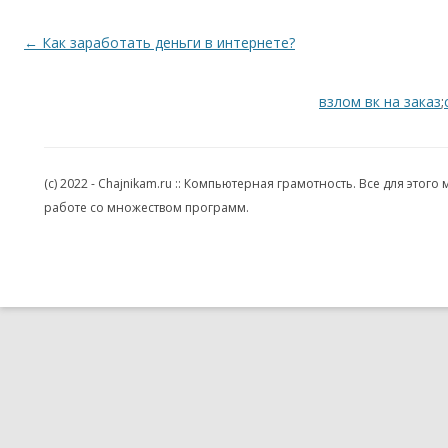
Навигация по записям
←
Как заработать деньги в интернете?
взлом вк на заказ
;
(c) 2022 - Chajnikam.ru :: Компьютерная грамотность. Все для эт
работе со множеством программ.