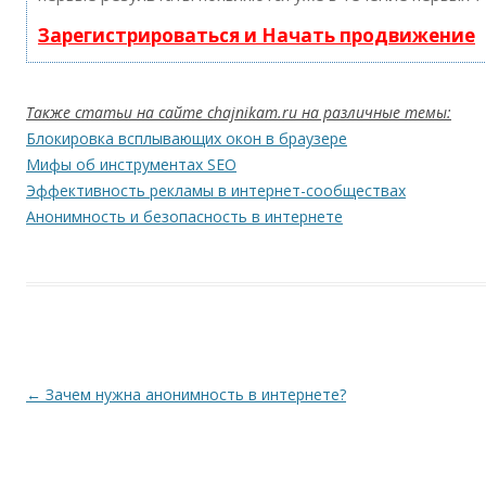
Зарегистрироваться и Начать продвижение
Также статьи на сайте chajnikam.ru на различные темы:
Блокировка всплывающих окон в браузере
Мифы об инструментах SEO
Эффективность рекламы в интернет-сообществах
Анонимность и безопасность в интернете
Навигация по записям
←
Зачем нужна анонимность в интернете?