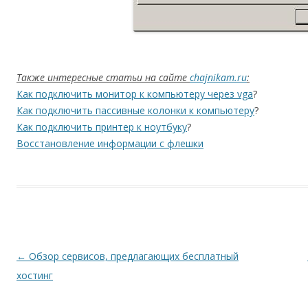
Также интересные статьи на сайте
chajnikam.ru
:
Как подключить монитор к компьютеру через vga
?
Как подключить пассивные колонки к компьютеру
?
Как подключить принтер к ноутбуку
?
Восстановление информации с флешки
Навигация по записям
←
Обзор сервисов, предлагающих бесплатный
хостинг