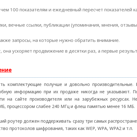
 чем 100 показателям и ежедневный пересчет показателей к
ки, вечные ссылки, публикации (упоминания, мнения, отзывы
также запросы, на которые нужно обратить внимание.
т
, она ускоряет продвижение в десятки раз, а первые резуль
ение
ть комплектующие получше и довольно производительные. 
обную информацию при их продаже никогда не указывают. П
ти на сайте производителя или на зарубежных ресурсах. Н
МБ, процессором слабее 240 МГц и флеш памятью менее 16 МБ.
ий роутер должен поддерживать сразу три самых распростране
ство протоколов шифрования, таких как WEP, WPA, WPA2 и т.п.