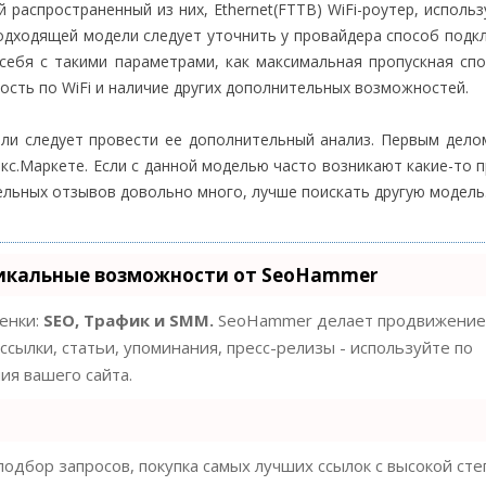
 распространенный из них, Ethernet(FTTB) WiFi-роутер, использ
одходящей модели следует уточнить у провайдера способ подк
себя с такими параметрами, как максимальная пропускная сп
ость по WiFi и наличие других дополнительных возможностей.
ли следует провести ее дополнительный анализ. Первым дело
екс.Маркете. Если с данной моделью часто возникают какие-то 
ельных отзывов довольно много, лучше поискать другую модель
икальные возможности от SeoHammer
ценки:
SEO, Трафик и SMM.
SeoHammer делает продвижение
ссылки, статьи, упоминания, пресс-релизы - используйте по
я вашего сайта.
одбор запросов, покупка самых лучших ссылок с высокой ст