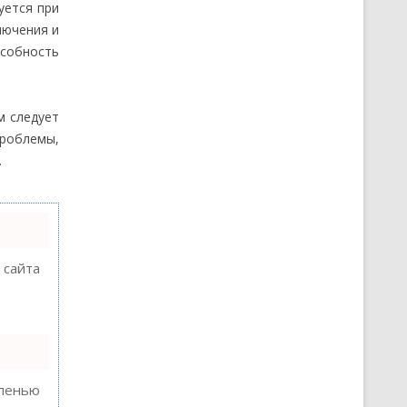
уется при
лючения и
особность
м следует
проблемы,
.
 сайта
епенью