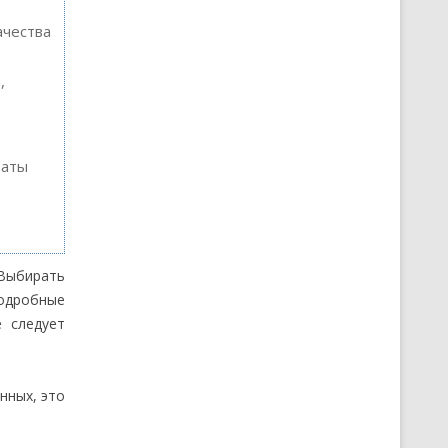
ачества
,
таты
Выбирать
одробные
е следует
нных, это