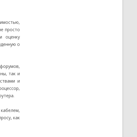
димостью,
не просто
и оценку
йденную о
 форумов,
ны, так и
ствами и
роцессор,
оутера.
 кабелем,
просу, как