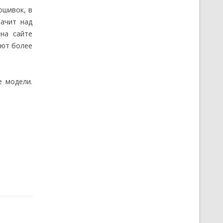
ошивок, в
начит над
на сайте
ают более
е модели.